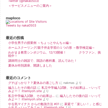
Twitter (@naka0503)
＜サービスメニューのご案内＞
maploco
Tweets by naka0503
最近の投稿
小学生男子の授業例 ～ちょっとやんちゃ編～
ホームスクーリング/親子伴走学習の１つの形 ～数学検定編～
わがまま教育シンポジウム、12/13開催！ クラファン、挑
戦中！
講師同士の雑談で、国語の教科書、読んでみた！
夏休み特別講座、開講しました
最近のコメント
グチばっかり？？夏休みの過ごし方
に
nakmas
より
編入したその後の話
に
私立中学編入試験、その結果は… – いって
みよー！ ittemiyoh.site
より
私立中学編入試験、その結果は…
に
編入したその後の話 – いって
みよー！ ittemiyoh.site
より
やる気マイナス からの勉強方法 #01
に
家庭で「楽しい！」と感じ
られる – いってみよー！ ittemiyoh.site
より