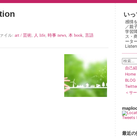
ion
いって
感情
／親
学習
ファイル:
art / 芸術
,
人 life
,
時事 news
,
本 book
,
言語
ス・
ーター
Liste
自己紹介
Home
BLOG
Twitt
＜サー
maplo
Tweets 
最近の