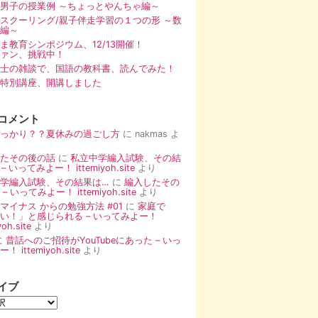
男子の授業例 ～ちょっとやんちゃ編～
スクーリング/親子伴走学習の１つの形 ～数
編～
まま教育シンポジウム、12/13開催！
ァン、挑戦中！
士の雑談で、国語の教科書、読んでみた！
特別講座、開講しました
コメント
っかり？？夏休みの過ごし方
に
nakmas
よ
たその後の話
に
私立中学編入試験、その結
– いってみよー！ ittemiyoh.site
より
学編入試験、その結果は…
に
編入したその
– いってみよー！ ittemiyoh.site
より
マイナス からの勉強方法 #01
に
家庭で
い！」と感じられる – いってみよー！
yoh.site
より
に
昔話へのご招待がYouTubeにあった – いっ
 ittemiyoh.site
より
イブ