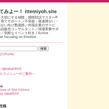
みよー！ ittemiyoh.site
を大切にする傾聴；感情対話マスター®
子育てサポート／不登校・発達障がい・
障がい向け塾講師／外国企業のサービ
商品販売コンサルタント／現場実務サポ
／気軽なイベント好き / Active
ner focusing on Emotion
/Profile
er (@naka0503)
ビスメニューのご案内＞
co
by naka0503
投稿