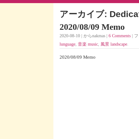
アーカイブ: Dedicat
2020/08/09 Memo
2020-08-10 | からnakmas |
6 Comments
| 
lunguage
,
音楽 music
,
風景 landscape
.
2020/08/09 Memo