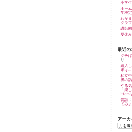
小学生
ホーム
学検定
わが
クラフ
講師同
夏休み
最近の
グチば
り
編入し
果は… 
私立中
後の話 
やる気
「楽し
ittemi
昔話
てみよー！
アーカ