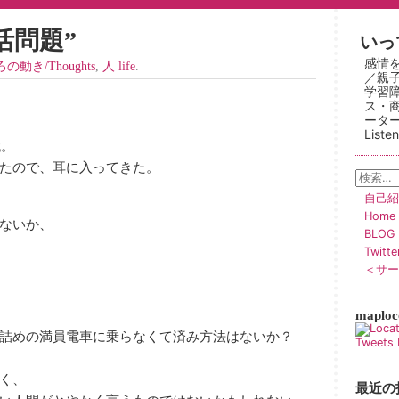
活問題”
いって
感情
の動き/Thoughts
,
人 life
.
／親
学習
ス・
ーター
Liste
代。
たので、耳に入ってきた。
自己紹介
Home
ないか、
BLOG
Twitt
＜サー
maploc
詰めの満員電車に乗らなくて済み方法はないか？
Tweets 
く、
最近の