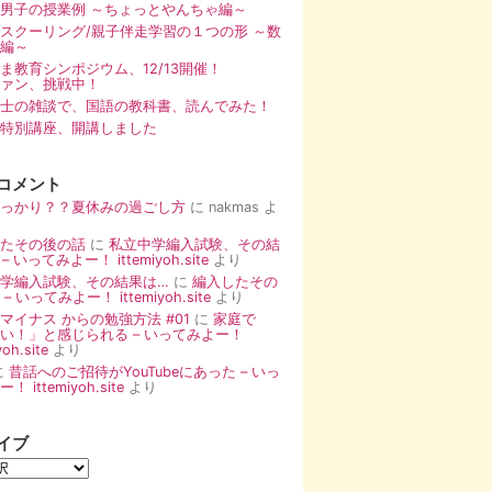
男子の授業例 ～ちょっとやんちゃ編～
スクーリング/親子伴走学習の１つの形 ～数
編～
まま教育シンポジウム、12/13開催！
ァン、挑戦中！
士の雑談で、国語の教科書、読んでみた！
特別講座、開講しました
コメント
っかり？？夏休みの過ごし方
に
nakmas
よ
たその後の話
に
私立中学編入試験、その結
– いってみよー！ ittemiyoh.site
より
学編入試験、その結果は…
に
編入したその
– いってみよー！ ittemiyoh.site
より
マイナス からの勉強方法 #01
に
家庭で
い！」と感じられる – いってみよー！
yoh.site
より
に
昔話へのご招待がYouTubeにあった – いっ
 ittemiyoh.site
より
イブ