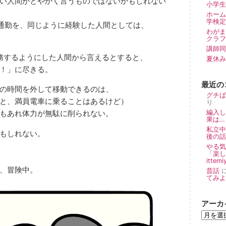
い人間がとやかく言うものではないかもしれない
小学生
ホーム
学検定
車通勤を、同じように経験した人間としては、
わが
クラフ
講師同
務するようにした人間から言えるとすると、
夏休み
！」に尽きる。
最近の
の時間を外して移動できるのは、
グチば
と、満員電車に乗ることはあるけど）
り
編入し
もあれ体力が無駄に削られない。
果は… 
私立中
もしれない。
後の話 
やる気
「楽し
ittemi
、冒険中。
昔話
てみよー！
アーカ