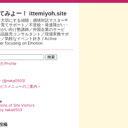
みよー！ ittemiyoh.site
を大切にする傾聴；感情対話マスター®
子育てサポート／不登校・発達障がい・
障がい向け塾講師／外国企業のサービ
商品販売コンサルタント／現場実務サポ
／気軽なイベント好き / Active
ner focusing on Emotion
/Profile
er (@naka0503)
ビスメニューのご案内＞
o
by naka0503
投稿