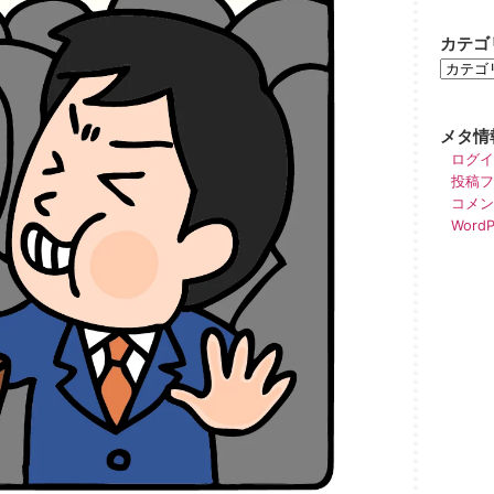
カテゴ
メタ情
ログイ
投稿フ
コメン
WordP