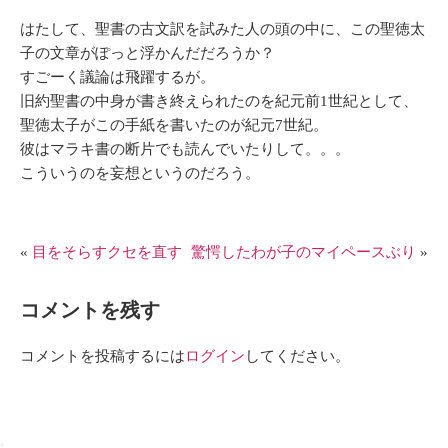
はたして、聖書の古文訳を試みた人の頭の中に、この聖徳太
子の文章がぽっと浮かんだだろうか？
すごーく議論は飛躍するが。
旧約聖書の中身が書き終えられたのを紀元前1世紀として、
聖徳太子がこの手紙を書いたのが紀元7世紀。
彼はマラキ書の断片でも読んでいたりして。。。
こういうのを妄想というのだろう。
«
目をそらすクセを直す
驚愕したわが子のマイペースぶり
»
コメントを残す
コメントを投稿するには
ログイン
してください。