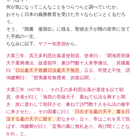
何が気になってこんなことをつらつらと調べていたか。
おそらく日本の義務教育を受けた方々ならピンとくるだろ
う。
そう、『隋書 倭国伝』に残る、聖徳太子が隋の皇帝に当て
た手紙の一文。
ちなみに以下、
ヤフー知恵袋
から。
大業三年、其王多利思比孤遣使朝貢。使者曰：「聞海西菩薩
天子重興佛法、故遣朝拜、兼沙門數十人來學佛法。」其國書
曰「
日出處天子致書日沒處天子無恙
」云云。帝覽之不悅、謂
鴻臚卿曰：「蠻夷書有無禮者、勿復以聞。」
大業三年（607年）、その王の多利思比孤が遣使を以て朝
貢。使者が曰く「海西の菩薩天子、重ねて仏法を興すと聞
き、故に遣わして朝拝させ、兼ねて沙門数十人を仏法の修学
に来させた」。その国書に曰く「
日出ずる處の天子、書を日
沒する處の天子に致す。
恙なきや」云々。帝はこれを見て悦
ばず。鴻臚卿が曰く「蛮夷の書に無礼あり。再び聞くことな
かれ」と。