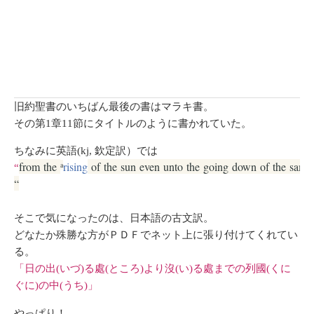
旧約聖書のいちばん最後の書はマラキ書。
その第1章11節にタイトルのように書かれていた。
ちなみに英語(kj, 欽定訳）では
from
the
rising
of
the
sun
even
unto
the
going
down
of
the
same
a
“
“
そこで気になったのは、日本語の古文訳。
どなたか殊勝な方がＰＤＦでネット上に張り付けてくれてい
る。
「
日の出(いづ)る處(ところ)より沒(い)る處までの列國(くに
ぐに)の中(うち)」
やっぱり！