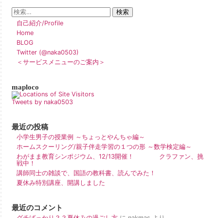
自己紹介/Profile
Home
BLOG
Twitter (@naka0503)
＜サービスメニューのご案内＞
maploco
Tweets by naka0503
最近の投稿
小学生男子の授業例 ～ちょっとやんちゃ編～
ホームスクーリング/親子伴走学習の１つの形 ～数学検定編～
わがまま教育シンポジウム、12/13開催！ クラファン、挑
戦中！
講師同士の雑談で、国語の教科書、読んでみた！
夏休み特別講座、開講しました
最近のコメント
グチばっかり？？夏休みの過ごし方
に
nakmas
より