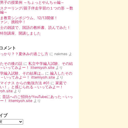
男子の授業例 ～ちょっとやんちゃ編～
スクーリング/親子伴走学習の１つの形 ～数
編～
まま教育シンポジウム、12/13開催！
ァン、挑戦中！
士の雑談で、国語の教科書、読んでみた！
特別講座、開講しました
コメント
っかり？？夏休みの過ごし方
に
nakmas
よ
たその後の話
に
私立中学編入試験、その結
– いってみよー！ ittemiyoh.site
より
学編入試験、その結果は…
に
編入したその
– いってみよー！ ittemiyoh.site
より
マイナス からの勉強方法 #01
に
家庭で
い！」と感じられる – いってみよー！
yoh.site
より
に
昔話へのご招待がYouTubeにあった – いっ
 ittemiyoh.site
より
イブ