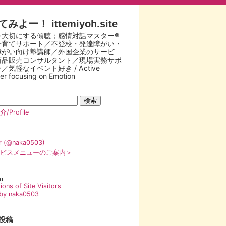
みよー！ ittemiyoh.site
を大切にする傾聴；感情対話マスター®
子育てサポート／不登校・発達障がい・
障がい向け塾講師／外国企業のサービ
商品販売コンサルタント／現場実務サポ
／気軽なイベント好き / Active
ner focusing on Emotion
/Profile
er (@naka0503)
ビスメニューのご案内＞
o
by naka0503
投稿