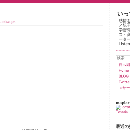
いって
感情
andscape
.
／親
学習
ス・
ーター
Liste
自己紹介
Home
BLOG
Twitt
＜サー
maploc
Tweets 
最近の