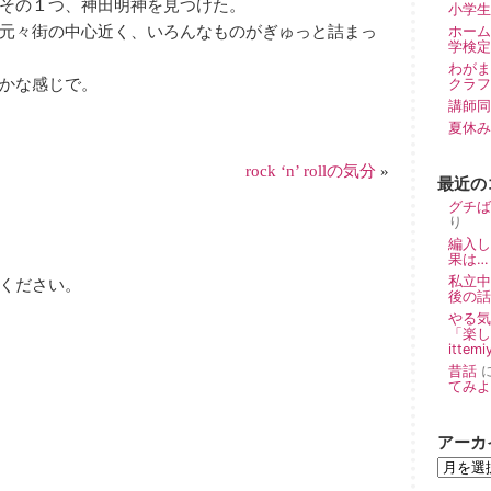
その１つ、神田明神を見つけた。
小学生
元々街の中心近く、いろんなものがぎゅっと詰まっ
ホーム
学検定
わが
かな感じで。
クラフ
講師同
夏休み
rock ‘n’ rollの気分
»
最近の
グチば
り
編入し
果は… 
私立中
ください。
後の話 
やる気
「楽し
ittemi
昔話
てみよー！
アーカ