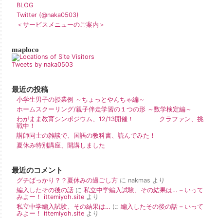
BLOG
Twitter (@naka0503)
＜サービスメニューのご案内＞
maploco
Tweets by naka0503
最近の投稿
小学生男子の授業例 ～ちょっとやんちゃ編～
ホームスクーリング/親子伴走学習の１つの形 ～数学検定編～
わがまま教育シンポジウム、12/13開催！ クラファン、挑
戦中！
講師同士の雑談で、国語の教科書、読んでみた！
夏休み特別講座、開講しました
最近のコメント
グチばっかり？？夏休みの過ごし方
に
nakmas
より
編入したその後の話
に
私立中学編入試験、その結果は… – いって
みよー！ ittemiyoh.site
より
私立中学編入試験、その結果は…
に
編入したその後の話 – いって
みよー！ ittemiyoh.site
より