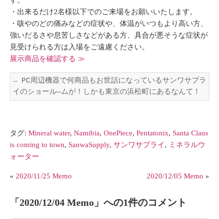
・出来るだけ2名様以下でのご来場をお願いいたします。
・咳やのどの痛みなどの症状や、体温がいつもより高い方、
強いだるさや息苦しさなどがある方、具合が悪そうな症状が
見受けられる方は入場をご遠慮ください。
展示商品を確認する ≫
→ PC周辺機器で何商品もお世話になっているサンワサプラ
イのショール―ムが！しかも東京の浜松町にあるなんて！
タグ:
Mineral water
,
Namibia
,
OnePiece
,
Pentatonix
,
Santa Claus
is coming to town
,
SanwaSupply
,
サンワサプライ
,
ミネラルウ
ォーター
«
2020/11/25 Memo
2020/12/05 Memo
»
「
2020/12/04 Memo
」への1件のコメント