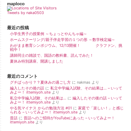
maploco
Tweets by naka0503
最近の投稿
小学生男子の授業例 ～ちょっとやんちゃ編～
ホームスクーリング/親子伴走学習の１つの形 ～数学検定編～
わがまま教育シンポジウム、12/13開催！ クラファン、挑
戦中！
講師同士の雑談で、国語の教科書、読んでみた！
夏休み特別講座、開講しました
最近のコメント
グチばっかり？？夏休みの過ごし方
に
nakmas
より
編入したその後の話
に
私立中学編入試験、その結果は… – いって
みよー！ ittemiyoh.site
より
私立中学編入試験、その結果は…
に
編入したその後の話 – いって
みよー！ ittemiyoh.site
より
やる気マイナス からの勉強方法 #01
に
家庭で「楽しい！」と感じ
られる – いってみよー！ ittemiyoh.site
より
昔話
に
昔話へのご招待がYouTubeにあった – いってみよー！
ittemiyoh.site
より